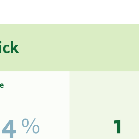
ick
e
4
1
%