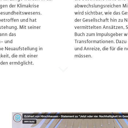
gen der Klimakrise
abwechslungsreichen Mis
 Gesundheitswesens.
wird sichtbar, wie das G
 betroffen und hat
der Gesellschaft hin zu 
stehung. Mit seiner
vermittelten Ansätzen, S
kann das
Buch zum Impulsgeber wi
a- und
Transformationen. Dazu
e Neuaufstellung in
und Anreize, die für di
eit, die mit einer
müssen.
eden ermöglicht.