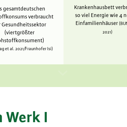
Krankenhausbett verb
s gesamtdeutschen
so viel Energie wie 4 
offkonsums verbraucht
Einfamilienhäuser
(BU
r Gesundheitssektor
(viertgrößter
2021)
ohstoffkonsument)
ag et al. 2021/Fraunhofer Isi)
 Werk I