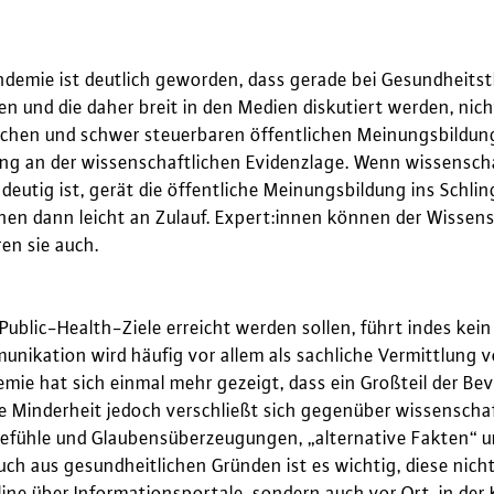
demie ist deutlich geworden, dass gerade bei Gesundheitst
fen und die daher breit in den Medien diskutiert werden, n
chen und schwer steuerbaren öffentlichen Meinungsbildung zu
ng an der wissenschaftlichen Evidenzlage. Wenn wissenscha
deutig ist, gerät die öffentliche Meinungsbildung ins Schl
en dann leicht an Zulauf. Expert:innen können der Wissen
ren sie auch.
blic-Health-Ziele erreicht werden sollen, führt indes kei
nikation wird häufig vor allem als sachliche Vermittlung 
ie hat sich einmal mehr gezeigt, dass ein Großteil der Be
e Minderheit jedoch verschließt sich gegenüber wissensch
Gefühle und Glaubensüberzeugungen, „alternative Fakten“ u
auch aus gesundheitlichen Gründen ist es wichtig, diese nic
ine über Informationsportale, sondern auch vor Ort, in der K