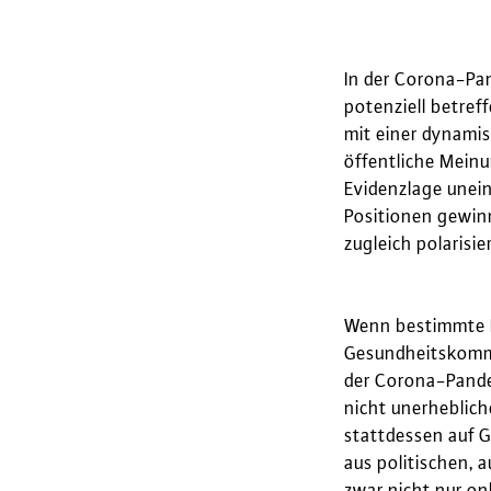
In der Corona-Pan
potenziell betref
mit einer dynamis
öffentliche Meinu
Evidenzlage unein
Positionen gewinn
zugleich polarisie
Wenn bestimmte Pu
Gesundheitskommu
der Corona-Pandem
nicht unerheblich
stattdessen auf 
aus politischen, 
zwar nicht nur onl