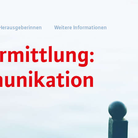
 Herausgeberinnen
Weitere Informationen
r
m
i
t
t
l
u
n
g
:
m
u
n
i
k
a
t
i
o
n
t
l
i
c
h
k
e
i
t
e
n
J
u
l
i
a