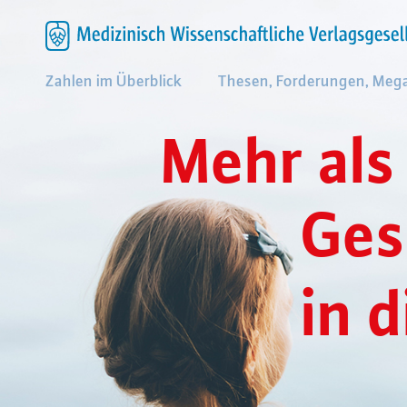
Zahlen im Überblick
Thesen, Forderungen, Meg
M
e
h
r
a
l
s
G
e
s
i
n
d