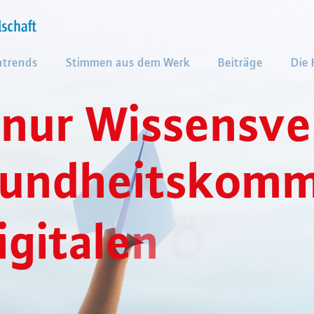
atrends
Stimmen aus dem Werk
Beiträge
Die
n
u
r
W
i
s
s
e
n
s
v
e
u
n
d
h
e
i
t
s
k
o
m
i
g
i
t
a
l
e
n
Ö
f
f
e
n