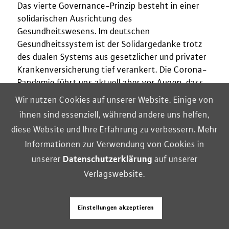
Das vierte Governance-Prinzip besteht in einer
solidarischen Ausrichtung des
Gesundheitswesens. Im deutschen
Gesundheitssystem ist der Solidargedanke trotz
des dualen Systems aus gesetzlicher und privater
Krankenversicherung tief verankert. Die Corona-
Pandemie führt uns aktuell aber vor Augen, dass
nationale Solidarität nicht in jedem Fall
Wir nutzen Cookies auf unserer Website. Einige von
ausreichend und schon gar nicht gerecht ist.
ihnen sind essenziell, während andere uns helfen,
Nationales Handeln kann zwar einen Beitrag zur
diese Website und Ihre Erfahrung zu verbessern. Mehr
EindämFmung der Pandemie leisten. Aber wenn
Informationen zur Verwendung von Cookies in
andere Länder keine entsprechenden Maßnahmen
unserer
Datenschutzerklärung
auf unserer
ergreifen – sei es aus politischen Gründen oder
weil ihnen die finanziellen oder organisatorischen
Verlagswebsite.
Mittel fehlen –, haben wir im Kampf gegen das
Virus nicht viel gewonnen.
Einstellungen akzeptieren