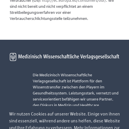
Verbraucher (OS):
http://ec.europa.eu/consumers/odr/
. Wir
sind nicht bereit und nicht verpflichtet an einem
Streitbeilegungsverfahren vor einer
Verbraucherschlichtungsstelle teilzunehmen.
Die Medizinisch Wissenschaftliche
Verlagsgesellschaft ist Plattform für den
Wissenstransfer zwischen den Playern im
Gesundheitssystem. Leistungsstark, vernetzt und
serviceorientiert befähigen wir unsere Partner,
den Diskurs in Medizin und Healthcare
voranzutreiben und das Gesundheitssystem der
Wir nutzen Cookies auf unserer Website. Einige von ihnen
Zukunft zu gestalten.
sind essenziell, während andere uns helfen, diese Website
und Ihre Erfahrung zu verbessern. Mehr Informationen zur