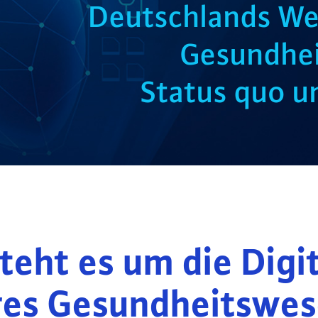
Deutschlands Weg
Gesundhei
Status quo u
teht es um die Digi
res Gesundheitswes