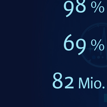
98
%
69
%
82
Mio.