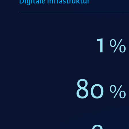
Digitale Infrastruktur
1
%
80
%