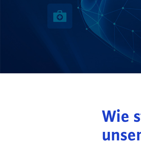
Wie s
unse