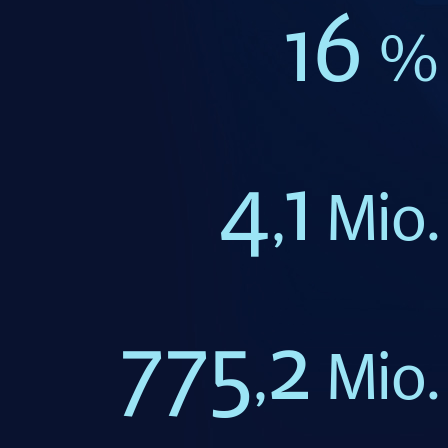
16
%
4
1
,
Mio.
775
2
,
Mio.