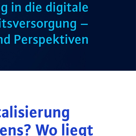
 in die digitale
tsversorgung –
nd Perspektiven
talisierung
ens? Wo liegt