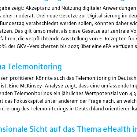
sgabe zeigt: Akzeptanz und Nutzung digitaler Anwendunge
gs eher moderat. Drei neue Gesetze zur Digitalisierung im 
Bundestag verabschiedet werden sollen, könnten daher wic
setzen. Das gilt umso mehr, als diese Gesetze auf zentrale V
fahren, die verpflichtende Ausstellung von E-Rezepten für 
0% der GKV-Versicherten bis 2025 über eine ePA verfügen s
a Telemonitoring
sen profitieren könnte auch das Telemonitoring in Deutsch
 ist. Eine McKinsey-Analyse zeigt, dass eine umfassende Im
nden Telemonitorings ein jährliches Wertpotenzial von 4,3
ht das Fokuskapitel unter anderem der Frage nach, an welc
ntierung des Telemonitorings in Deutschland orientieren k
sionale Sicht auf das Thema eHealth i